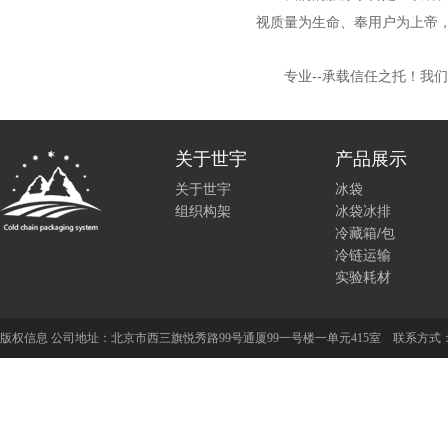
视质量为生命、奉用户为上帝
专业--承载信任之托！我们
关于世宇
产品展示
关于世宇
冰袋
组织构架
冰袋冰排
冷藏箱/包
冷链运输
实验耗材
版权信息 公司地址：
北京市西三旗悦秀路99号通厦99一号楼一单元415室
联系方式：01