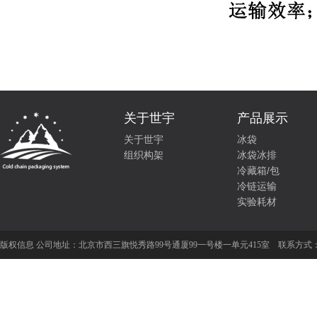
关于世宇
产品展示
关于世宇
冰袋
组织构架
冰袋冰排
冷藏箱/包
冷链运输
实验耗材
版权信息 公司地址：
北京市西三旗悦秀路99号通厦99一号楼一单元415室
联系方式：01