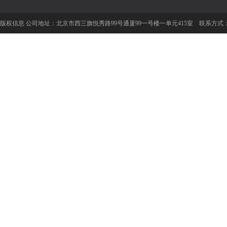
版权信息 公司地址：
北京市西三旗悦秀路99号通厦99一号楼一单元415室
联系方式：01