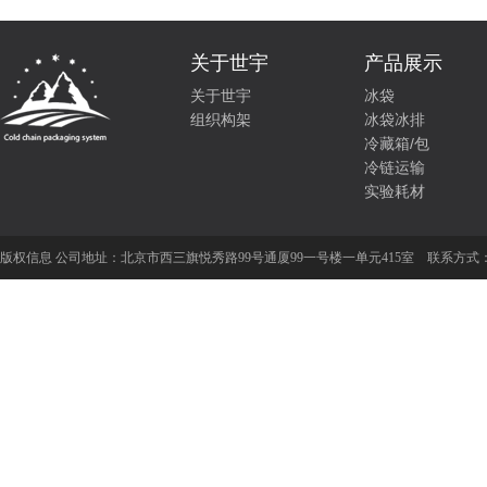
关于世宇
产品展示
关于世宇
冰袋
组织构架
冰袋冰排
冷藏箱/包
冷链运输
实验耗材
版权信息 公司地址：
北京市西三旗悦秀路99号通厦99一号楼一单元415室
联系方式：01